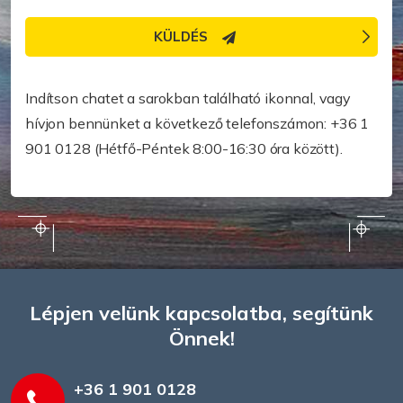
KÜLDÉS
Gyorsabb segítségre van szüksége?
Indítson chatet a sarokban található ikonnal, vagy
hívjon bennünket a következő telefonszámon: +36 1
901 0128 (Hétfő-Péntek 8:00-16:30 óra között).
Lépjen velünk kapcsolatba, segítünk
Önnek!
+36 1 901 0128