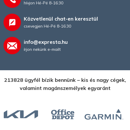
hívjon Hé-Pé 8-16:30
Közvetlenül chat-en keresztül
csevegjen Hé-Pé 8-16:30
info@expresta.hu
írjon nekünk e-mailt
213828 ügyfél bízik bennünk – kis és nagy cégek,
valamint magánszemélyek egyaránt