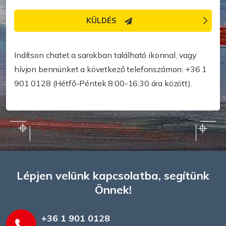
KÜLDÉS
Gyorsabb segítségre van szüksége?
Indítson chatet a sarokban található ikonnal, vagy
hívjon bennünket a következő telefonszámon: +36 1
901 0128 (Hétfő-Péntek 8:00-16:30 óra között).
Lépjen velünk kapcsolatba, segítünk
Önnek!
+36 1 901 0128