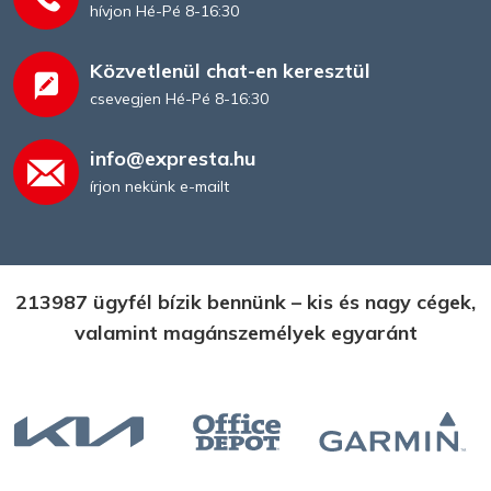
hívjon Hé-Pé 8-16:30
Közvetlenül chat-en keresztül
csevegjen Hé-Pé 8-16:30
info@expresta.hu
írjon nekünk e-mailt
213987 ügyfél bízik bennünk – kis és nagy cégek,
valamint magánszemélyek egyaránt